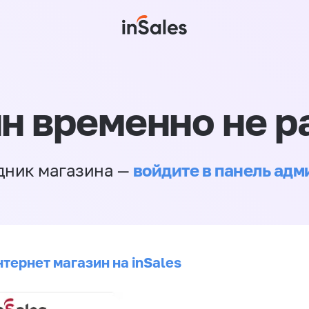
н временно не р
войдите в панель ад
дник магазина —
тернет магазин на inSales