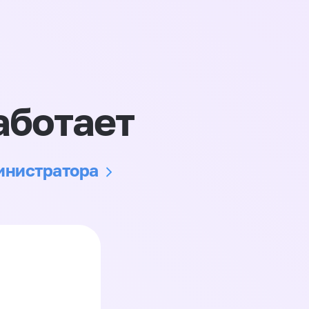
аботает
министратора