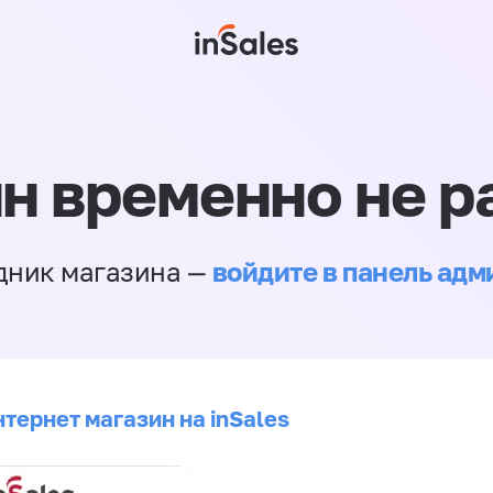
н временно не р
войдите в панель ад
дник магазина —
тернет магазин на inSales