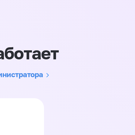
аботает
министратора