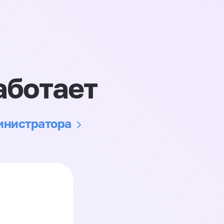
аботает
министратора