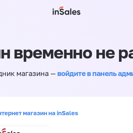
н временно не р
войдите в панель ад
дник магазина —
тернет магазин на inSales