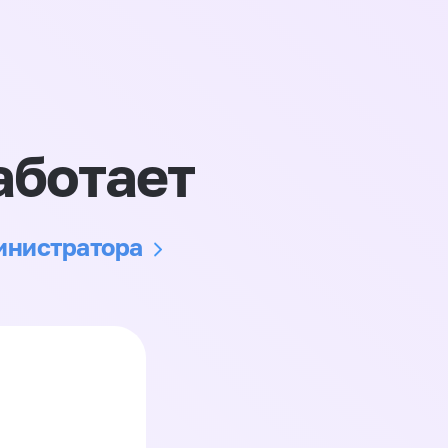
аботает
министратора