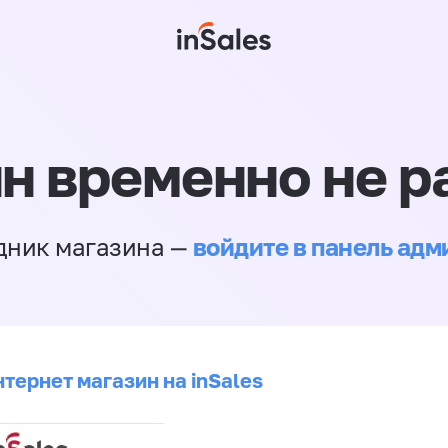
н временно не р
войдите в панель ад
дник магазина —
тернет магазин на inSales