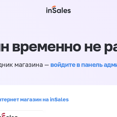
н временно не р
войдите в панель ад
дник магазина —
тернет магазин на inSales