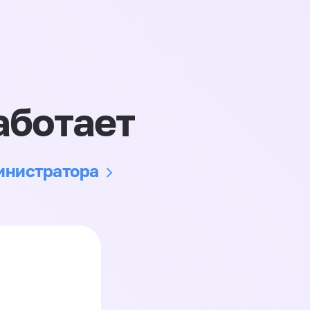
аботает
министратора