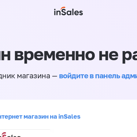
н временно не р
войдите в панель ад
дник магазина —
тернет магазин на inSales