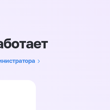
аботает
министратора