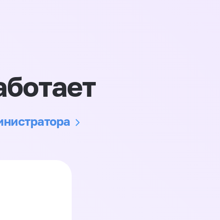
аботает
министратора