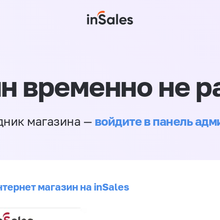
н временно не р
войдите в панель ад
дник магазина —
тернет магазин на inSales