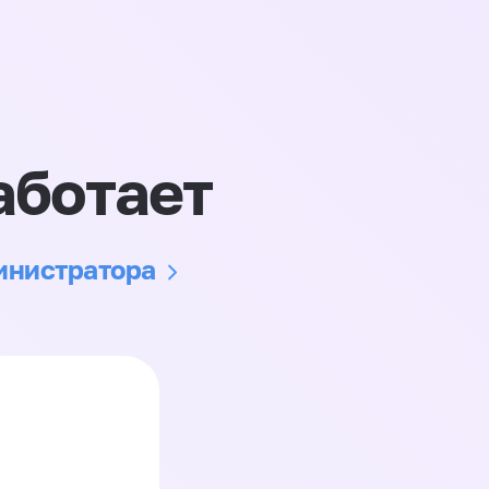
аботает
министратора