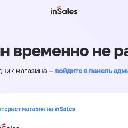
н временно не р
войдите в панель ад
дник магазина —
тернет магазин на inSales