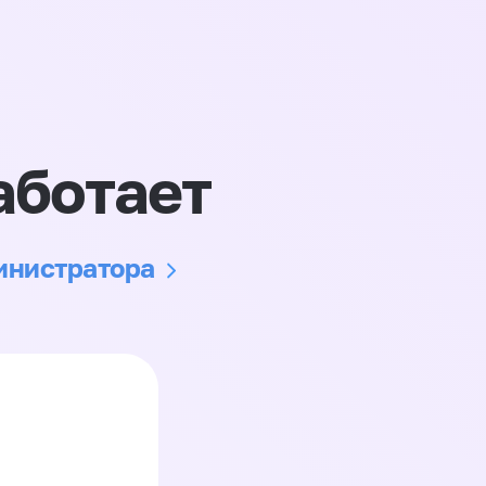
аботает
министратора