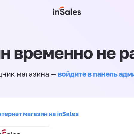
н временно не р
войдите в панель ад
дник магазина —
тернет магазин на inSales