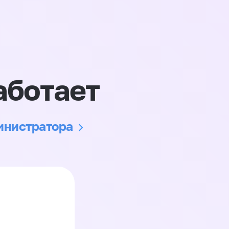
аботает
министратора