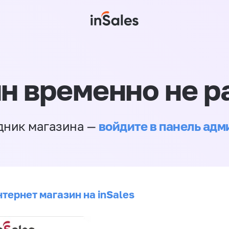
н временно не р
войдите в панель ад
дник магазина —
тернет магазин на inSales